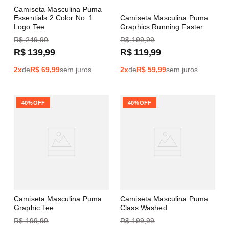
Camiseta Masculina Puma
Essentials 2 Color No. 1
Camiseta Masculina Puma
Logo Tee
Graphics Running Faster
R$
249
,
90
R$
199
,
99
R$
139
,
99
R$
119
,
99
2
x
de
R$
69,99
sem juros
2
x
de
R$
59,99
sem juros
40%
OFF
40%
OFF
Camiseta Masculina Puma
Camiseta Masculina Puma
Graphic Tee
Class Washed
R$
199
,
99
R$
199
,
99