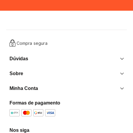
Compra segura
Dúvidas
Entrega
Sobre
Trocas e Devoluções
Nossas Lojas
Contato
Minha Conta
Quem Somos
Criar uma Conta
Formas de pagamento
Formas de pagamento
Minha Conta
Política de Privacidade
Meus Pedidos
Programa de Afiliados
Nos siga