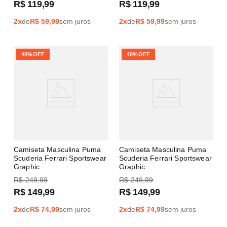
R$
119
,
99
R$
119
,
99
2
x
de
R$
59,99
sem juros
2
x
de
R$
59,99
sem juros
40%
OFF
40%
OFF
Camiseta Masculina Puma
Camiseta Masculina Puma
Scuderia Ferrari Sportswear
Scuderia Ferrari Sportswear
Graphic
Graphic
R$
249
,
99
R$
249
,
99
R$
149
,
99
R$
149
,
99
2
x
de
R$
74,99
sem juros
2
x
de
R$
74,99
sem juros