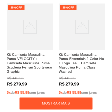
38%
OFF
38%
OFF
Kit Camiseta Masculina
Kit Camiseta Masculina
Puma VELOCITY +
Puma Essentials 2 Color No.
Camiseta Masculina Puma
1 Logo Tee + Camiseta
Scuderia Ferrari Sportswear
Masculina Puma Class
Graphic
Washed
R$
449
,
98
R$
449
,
89
R$
279
,
99
R$
279
,
99
5
x
de
R$
55,99
sem juros
5
x
de
R$
55,99
sem juros
MOSTRAR MAIS