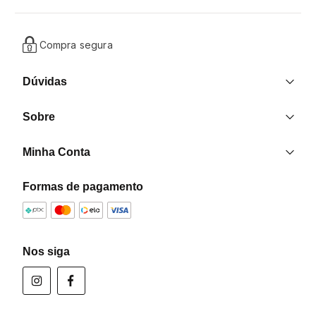
Compra segura
Dúvidas
Entrega
Sobre
Trocas e Devoluções
Nossas Lojas
Contato
Minha Conta
Quem Somos
Criar uma Conta
Formas de pagamento
Formas de pagamento
Minha Conta
Política de Privacidade
Meus Pedidos
Programa de Afiliados
Nos siga