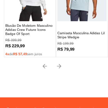
Blusão De Moletom Masculino
Adidas Crew Future Icons
Camiseta Masculina Adidas Lil
Badge Of Sport
Stripe Wedgie
R$
399
,
99
R$
199
,
99
R$
229
,
99
R$
79
,
99
4
x
de
R$
57,49
sem juros