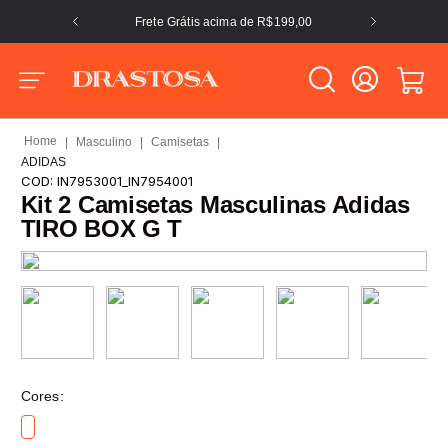
Frete Grátis acima de R$199,00
Masculino
Camisetas
ADIDAS
COD:
IN7953001_IN7954001
Kit 2 Camisetas Masculinas Adidas
TIRO BOX G T
Cores: