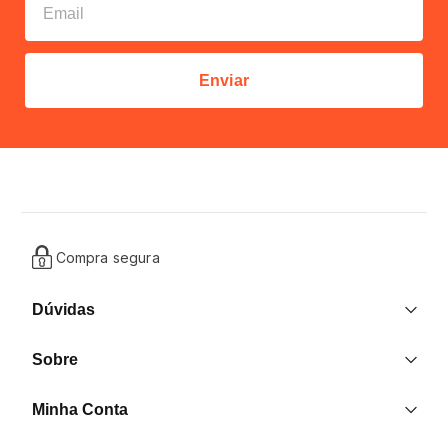
Enviar
Compra segura
Dúvidas
Entrega
Sobre
Trocas e Devoluções
Nossas Lojas
Contato
Minha Conta
Quem Somos
Criar uma Conta