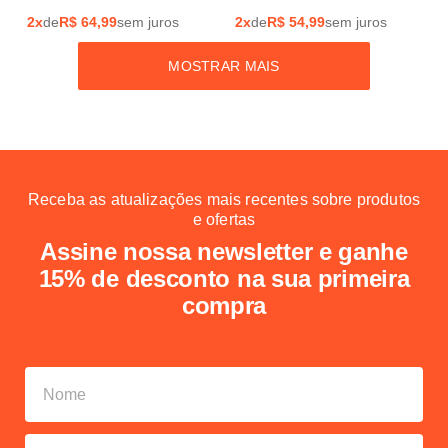
2
x
de
R$
64,99
sem juros
2
x
de
R$
54,99
sem juros
MOSTRAR MAIS
Receba as atualizações mais recentes sobre produtos
e ofertas
Assine nossa newsletter e ganhe
15% de desconto na sua primeira
compra