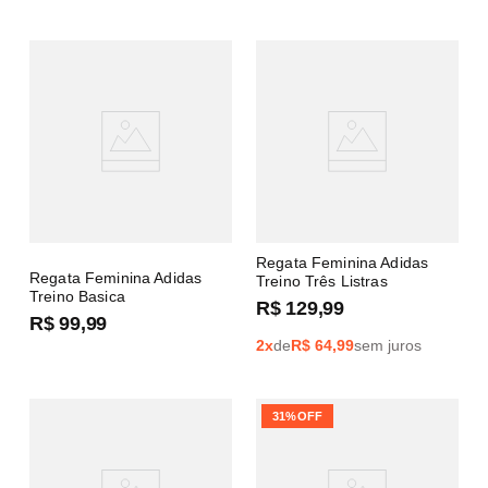
Regata Feminina Adidas
Regata Feminina Adidas
Treino Três Listras
Treino Basica
R$
129
,
99
R$
99
,
99
2
x
de
R$
64,99
sem juros
31%
OFF