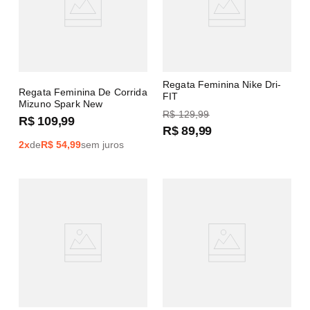
Regata Feminina Nike Dri-
Regata Feminina De Corrida
FIT
Mizuno Spark New
R$
129
,
99
R$
109
,
99
R$
89
,
99
2
x
de
R$
54,99
sem juros