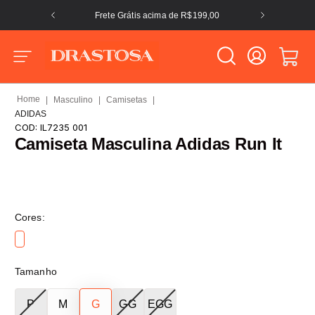
Frete Grátis acima de R$199,00
Masculino
Camisetas
ADIDAS
COD:
IL7235 001
Camiseta Masculina Adidas Run It
Cores:
Tamanho
P
M
G
GG
EGG