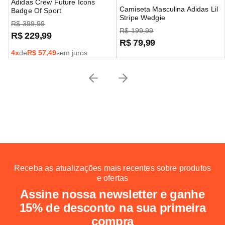
Adidas Crew Future Icons
Camiseta Masculina Adidas Lil
Badge Of Sport
Stripe Wedgie
R$
399
,
99
R$
199
,
99
R$
229
,
99
R$
79
,
99
4
x
de
R$
57,49
sem juros
Receba as atualizações mais recentes sobre produtos
e ofertas
Assine nossa newsletter e ganhe
15% de desconto na sua primeira
compra