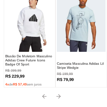
Blusão De Moletom Masculino
Adidas Crew Future Icons
Camiseta Masculina Adidas Lil
Badge Of Sport
Stripe Wedgie
R$
399
,
99
R$
199
,
99
R$
229
,
99
R$
79
,
99
4
x
de
R$
57,49
sem juros