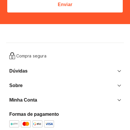
Enviar
Compra segura
Dúvidas
Entrega
Sobre
Trocas e Devoluções
Nossas Lojas
Contato
Minha Conta
Quem Somos
Criar uma Conta
Formas de pagamento
Formas de pagamento
Minha Conta
Política de Privacidade
Meus Pedidos