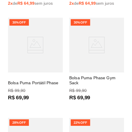
2
x
de
R$
64,99
sem juros
2
x
de
R$
64,99
sem juros
30%
OFF
30%
OFF
Bolsa Puma Phase Gym
Bolsa Puma Portátil Phase
Sack
R$
99
,
90
R$
99
,
90
R$
69
,
99
R$
69
,
99
28%
OFF
22%
OFF