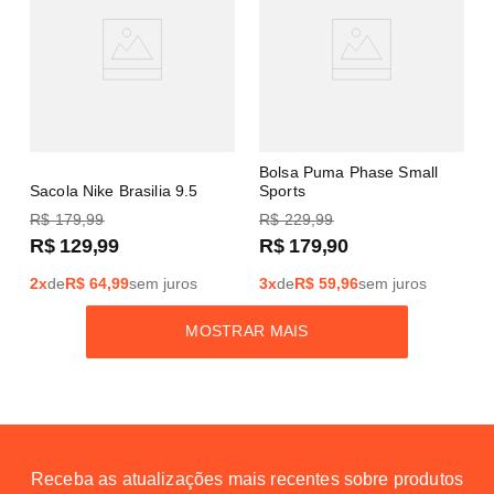
Bolsa Puma Phase Small
Sacola Nike Brasilia 9.5
Sports
R$
179
,
99
R$
229
,
99
R$
129
,
99
R$
179
,
90
2
x
de
R$
64,99
sem juros
3
x
de
R$
59,96
sem juros
MOSTRAR MAIS
Receba as atualizações mais recentes sobre produtos