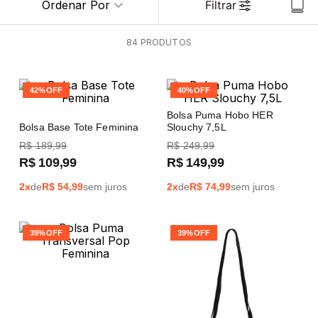
Ordenar Por
Filtrar
84
PRODUTOS
42%
OFF
40%
OFF
Bolsa Puma Hobo HER
Bolsa Base Tote Feminina
Slouchy 7,5L
R$
189
,
99
R$
249
,
99
R$
109
,
99
R$
149
,
99
2
x
de
R$
54,99
sem juros
2
x
de
R$
74,99
sem juros
39%
OFF
39%
OFF