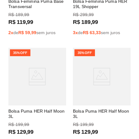
Bolsa Feminina Puma Base
Bolsa Feminina Puma HER
Transversal
19L Shopper
R$
189
,
99
R$
299
,
99
R$
119
,
99
R$
189
,
99
2
x
de
R$
59,99
sem juros
3
x
de
R$
63,33
sem juros
35%
OFF
35%
OFF
Bolsa Puma HER Half Moon
Bolsa Puma HER Half Moon
3L
3L
R$
199
,
99
R$
199
,
99
R$
129
,
99
R$
129
,
99