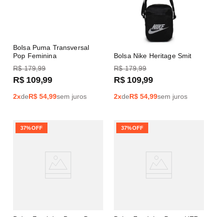
Bolsa Puma Transversal
Pop Feminina
Bolsa Nike Heritage Smit
R$
179
,
99
R$
179
,
99
R$
109
,
99
R$
109
,
99
2
x
de
R$
54,99
sem juros
2
x
de
R$
54,99
sem juros
37%
OFF
37%
OFF