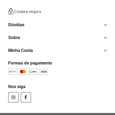
Compra segura
Dúvidas
Entrega
Sobre
Trocas e Devoluções
Nossas Lojas
Contato
Minha Conta
Quem Somos
Criar uma Conta
Formas de pagamento
Formas de pagamento
Minha Conta
Política de Privacidade
Meus Pedidos
Programa de Afiliados
Nos siga