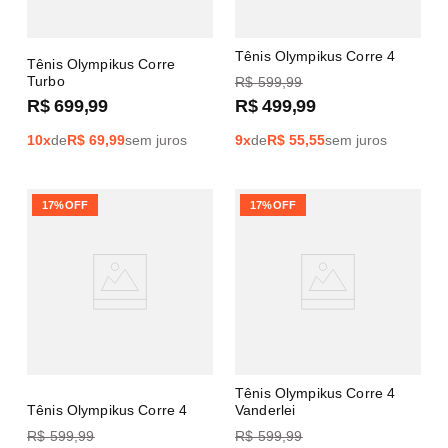
Tênis Olympikus Corre 4
Tênis Olympikus Corre
Turbo
R$
599
,
99
R$
699
,
99
R$
499
,
99
10
x
de
R$
69,99
sem juros
9
x
de
R$
55,55
sem juros
17%
OFF
17%
OFF
Tênis Olympikus Corre 4
Tênis Olympikus Corre 4
Vanderlei
R$
599
,
99
R$
599
,
99