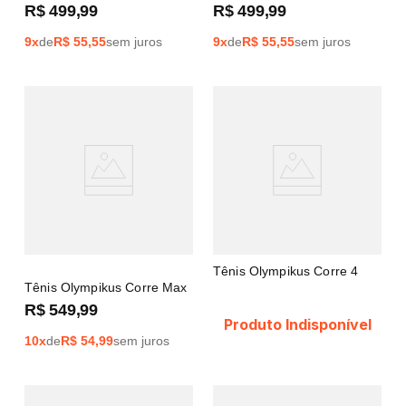
R$
499
,
99
R$
499
,
99
9
x
de
R$
55,55
sem juros
9
x
de
R$
55,55
sem juros
Tênis Olympikus Corre 4
Tênis Olympikus Corre Max
R$
549
,
99
Produto Indisponível
10
x
de
R$
54,99
sem juros