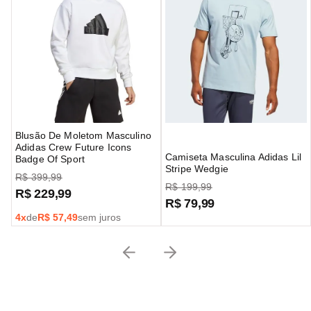
Blusão De Moletom Masculino
Adidas Crew Future Icons
Camiseta Masculina Adidas Lil
Badge Of Sport
Stripe Wedgie
R$
399
,
99
R$
199
,
99
R$
229
,
99
R$
79
,
99
4
x
de
R$
57,49
sem juros