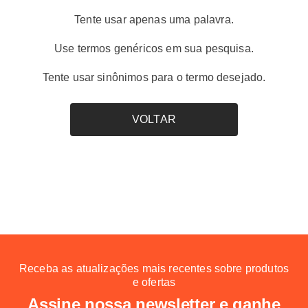
tênis puma
8
º
Tente usar apenas uma palavra.
boné
9
º
Use termos genéricos em sua pesquisa.
mochila
10
º
Tente usar sinônimos para o termo desejado.
VOLTAR
Receba as atualizações mais recentes sobre produtos
e ofertas
Assine nossa newsletter e ganhe