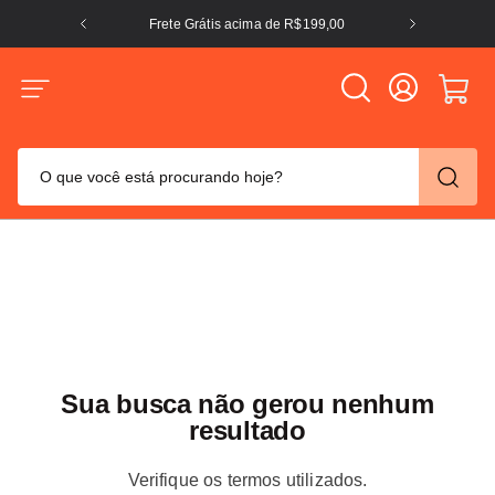
Frete Grátis acima de R$199,00
O que você está procurando hoje?
TERMOS MAIS BUSCADOS
crocs
1
º
columbia
2
º
tênis
3
º
adidas
4
º
Sua busca não gerou nenhum
tênis feminino
5
º
resultado
puma
6
º
Verifique os termos utilizados.
jaqueta columbia
7
º