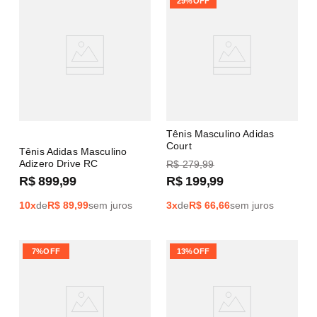
29%
OFF
Tênis Masculino Adidas
Court
Tênis Adidas Masculino
Adizero Drive RC
R$
279
,
99
R$
899
,
99
R$
199
,
99
10
x
de
R$
89,99
sem juros
3
x
de
R$
66,66
sem juros
7%
OFF
13%
OFF