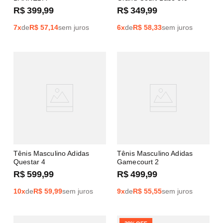
R$
399
,
99
R$
349
,
99
7
x
de
R$
57,14
sem juros
6
x
de
R$
58,33
sem juros
Tênis Masculino Adidas
Tênis Masculino Adidas
Questar 4
Gamecourt 2
R$
599
,
99
R$
499
,
99
10
x
de
R$
59,99
sem juros
9
x
de
R$
55,55
sem juros