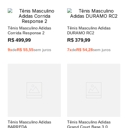
Tênis Masculino Adidas
Tênis Masculino Adidas
Corrida Response 2
DURAMO RC2
R$
499
,
99
R$
379
,
99
9
x
de
R$
55,55
sem juros
7
x
de
R$
54,28
sem juros
Tênis Masculino Adidas
Tênis Masculino Adidas
BARREDA
Grand Court Base 3.0