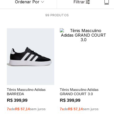
Ordenar Por
Filtrar
99
PRODUTOS
Tênis Masculino Adidas
Tênis Masculino Adidas
BARREDA
GRAND COURT 3.0
R$
399
,
99
R$
399
,
99
7
x
de
R$
57,14
sem juros
7
x
de
R$
57,14
sem juros