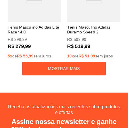
Tênis Masculino Adidas Lite
Tênis Masculino Adidas
Racer 4.0
Duramo Speed 2
R$
299
,
99
R$
599
,
99
R$
279
,
99
R$
519
,
99
5
x
de
R$
55,99
sem juros
10
x
de
R$
51,99
sem juros
MOSTRAR MAIS
Receba as atualizações mais recentes sobre produtos
e ofertas
Assine nossa newsletter e ganhe