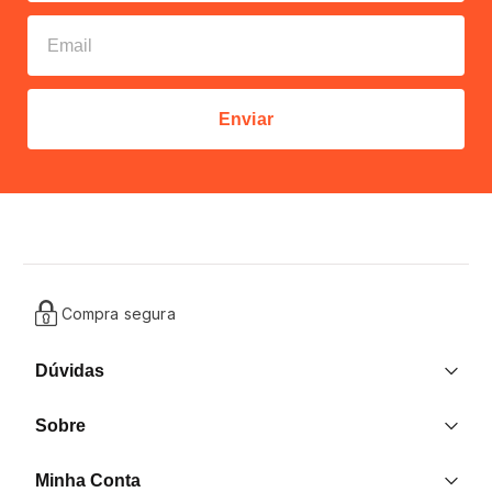
Enviar
Compra segura
Dúvidas
Entrega
Sobre
Trocas e Devoluções
Nossas Lojas
Contato
Minha Conta