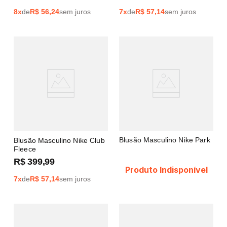
8
x
de
R$
56,24
sem juros
7
x
de
R$
57,14
sem juros
Blusão Masculino Nike Park
Blusão Masculino Nike Club
Fleece
R$
399
,
99
Produto Indisponível
7
x
de
R$
57,14
sem juros