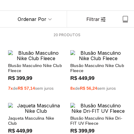
Ordenar Por
Filtrar
20
PRODUTOS
Blusão Masculino Nike Club
Blusão Masculino Nike Club
Fleece
Fleece
R$
399
,
99
R$
449
,
99
7
x
de
R$
57,14
sem juros
8
x
de
R$
56,24
sem juros
Jaqueta Masculina Nike
Blusão Masculino Nike Dri-
Club
FIT UV Fleece
R$
449
,
99
R$
399
,
99