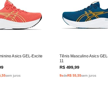
minino Asics GEL-Excite
Tênis Masculino Asics GEL
11
99
R$
499
,
99
5,55
sem juros
9
x
de
R$
55,55
sem juros