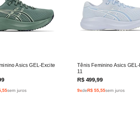
minino Asics GEL-Excite
Tênis Feminino Asics GEL-
11
99
R$
499
,
99
5,55
sem juros
9
x
de
R$
55,55
sem juros