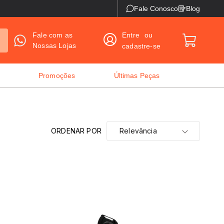
Fale Conosco
Blog
Fale com as
Entre
ou
Nossas Lojas
cadastre-se
Promoções
Últimas Peças
ORDENAR POR
Relevância