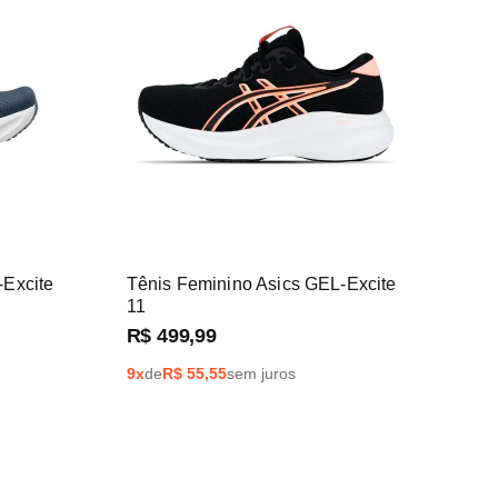
-Excite
Tênis Feminino Asics GEL-Excite
11
R$
499
,
99
9
x
de
R$
55,55
sem juros