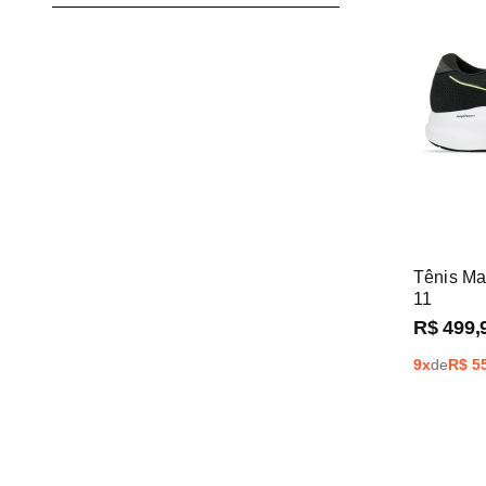
Tênis Ma
11
R$
499
,
9
x
de
R$
5