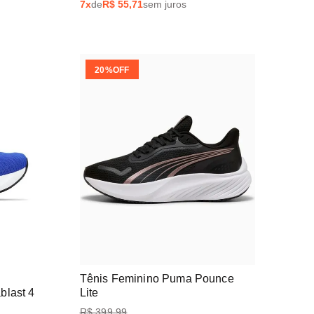
7
x
de
R$
55,71
sem juros
20%
OFF
Tênis Feminino Puma Pounce
blast 4
Lite
R$
399
,
99