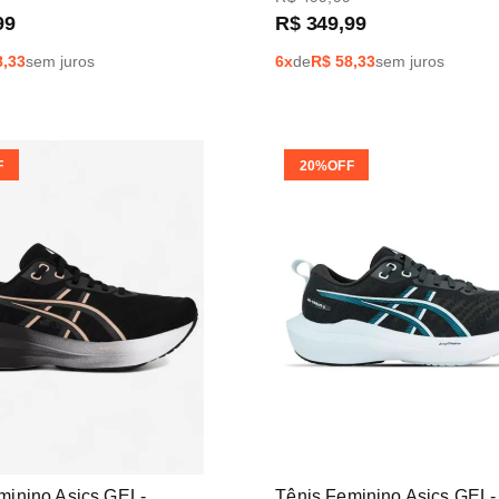
99
R$
349
,
99
8,33
sem juros
6
x
de
R$
58,33
sem juros
F
20%
OFF
minino Asics GEL-
Tênis Feminino Asics GEL-