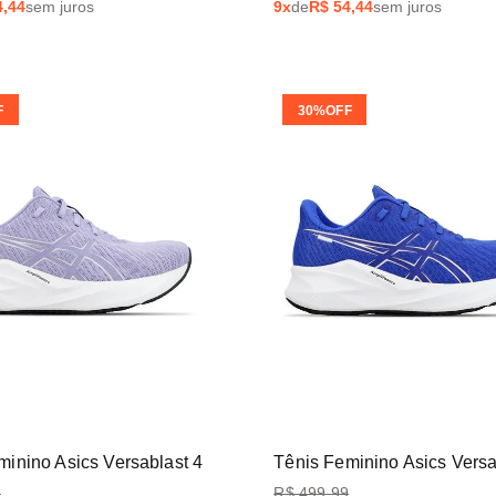
4,44
sem juros
9
x
de
R$
54,44
sem juros
F
30%
OFF
minino Asics Versablast 4
Tênis Feminino Asics Versa
9
R$
499
,
99