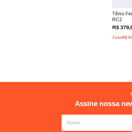
Tênis F
RC2
R$
379
,
7
x
de
R$
5
Assine nossa new