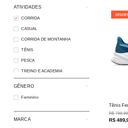
boné
10
º
ATIVIDADES
39%
OF
CORRIDA
CASUAL
CORRIDA DE MONTANHA
TÊNIS
PESCA
TREINO E ACADEMIA
TRILHA
GÊNERO
TRILHA E CAMINHADA
Feminino
VOLEI
Tênis Fe
R$
799
,
9
MARCA
R$
489
,