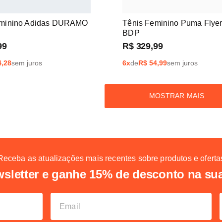
eminino Adidas DURAMO
Tênis Feminino Puma Flyer 
BDP
99
R$
329
,
99
4,28
sem juros
6
x
de
R$
54,99
sem juros
MOSTRAR MAIS
Receba as atualizações mais recentes sobre produtos e oferta
sletter e ganhe 15% de desconto na su