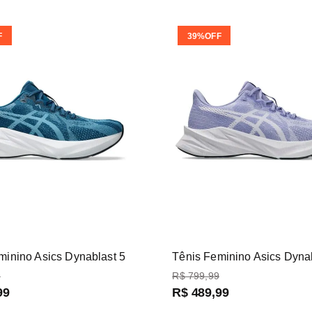
F
39%
OFF
minino Asics Dynablast 5
Tênis Feminino Asics Dyna
9
R$
799
,
99
99
R$
489
,
99