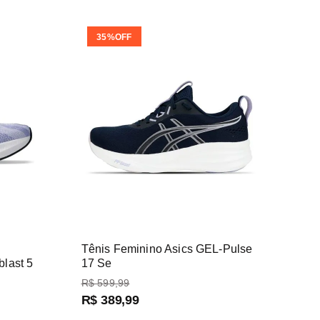
35%
OFF
Tênis Feminino Asics GEL-Pulse
blast 5
17 Se
R$
599
,
99
R$
389
,
99