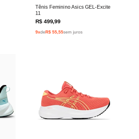
Tênis Feminino Asics GEL-Excite
11
R$
499
,
99
9
x
de
R$
55,55
sem juros