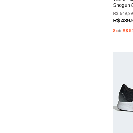
Shogun 
R$
549
,
9
R$
439
,
8
x
de
R$
5