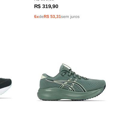
R$
319
,
90
6
x
de
R$
53,31
sem juros