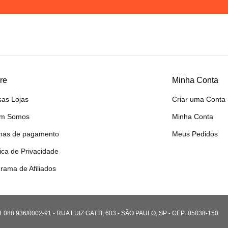
re
Minha Conta
as Lojas
Criar uma Conta
m Somos
Minha Conta
mas de pagamento
Meus Pedidos
tica de Privacidade
rama de Afiliados
8.936/0002-91 - RUA LUIZ GATTI, 603 - SÃO PAULO, SP - CEP: 05038-150