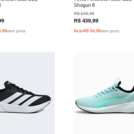
8
Shogun 8
9
R$
549
,
99
99
R$
439
,
99
4,99
sem juros
8
x
de
R$
54,99
sem juros