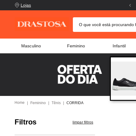
Lojas
O que você está procurand
TERMOS MAIS BUSCADOS
Masculino
Feminino
Infantil
crocs
1
º
columbia
2
º
tênis
3
º
adidas
4
º
tênis feminino
5
º
puma
6
º
Feminino
Tênis
CORRIDA
jaqueta columbia
7
º
Filtros
tênis puma
8
º
limpar filtros
mochila
9
º