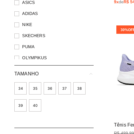
9
x
de
R$
5
ASICS
ADIDAS
NIKE
30%
OF
SKECHERS
PUMA
OLYMPIKUS
COLUMBIA
TAMANHO
34
35
36
37
38
39
40
Tênis Fe
R$
499
,
9