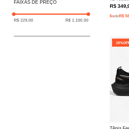
FAIXAS DE PREÇO
R$
349
,
6
x
de
R$
5
R$ 229,00
R$ 1.100,00
20%
OF
Tênis Fe