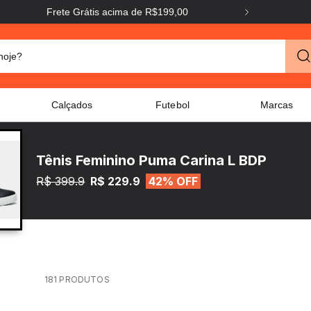
Frete Grátis acima de R$199,00
Frete G
o hoje?
Calçados
Futebol
Marcas
Tênis Feminino Puma Carina L BDP
R$ 399.9
R$ 229.9
42% OFF
181
PRODUTOS