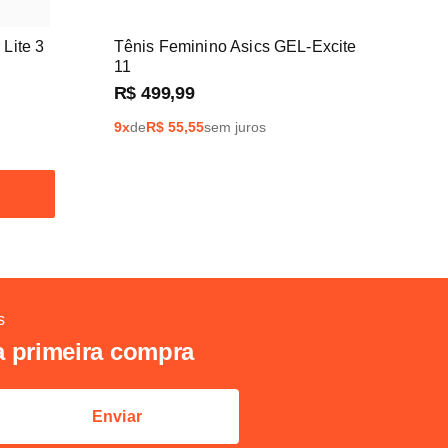
Lite 3
Tênis Feminino Asics GEL-Excite
11
R$
499
,
99
9
x
de
R$
55,55
sem juros
s
a primeira compra
Enviar