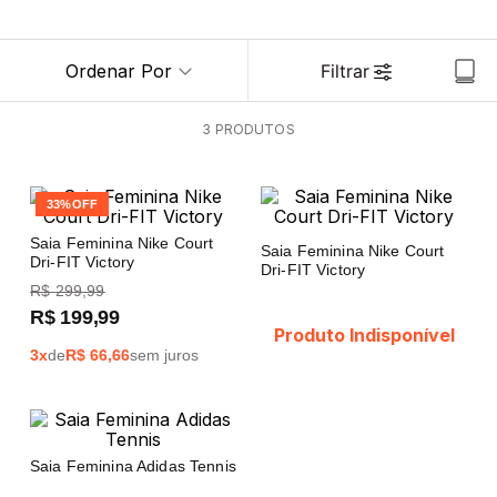
Ordenar Por
Filtrar
3
PRODUTOS
33%
OFF
Saia Feminina Nike Court
Saia Feminina Nike Court
Dri-FIT Victory
Dri-FIT Victory
R$
299
,
99
R$
199
,
99
Produto Indisponível
3
x
de
R$
66,66
sem juros
Saia Feminina Adidas Tennis