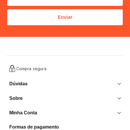
Enviar
Compra segura
Dúvidas
Entrega
Sobre
Trocas e Devoluções
Nossas Lojas
Contato
Minha Conta
Quem Somos
Criar uma Conta
Formas de pagamento
Formas de pagamento