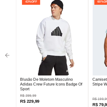
43%
OFF
60%
O
Blusão De Moletom Masculino
Camiset
Adidas Crew Future Icons Badge Of
Stripe 
Sport
R$
399
,
99
R$
199
,
9
R$
229
,
99
R$
79
,