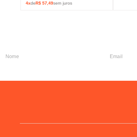
4
x
de
R$
57,49
sem juros
Assine nossa new