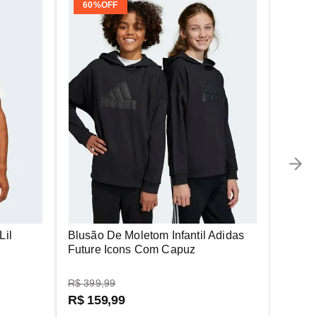
60%
OFF
Lil
Blusão De Moletom Infantil Adidas
Future Icons Com Capuz
R$
399
,
99
R$
159
,
99