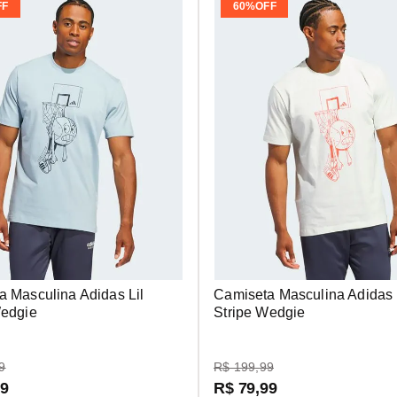
FF
60%
OFF
a Masculina Adidas Lil
Camiseta Masculina Adidas 
Wedgie
Stripe Wedgie
9
R$
199
,
99
99
R$
79
,
99