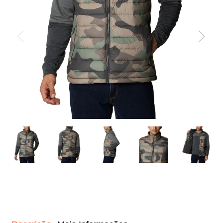
mochila
10
º