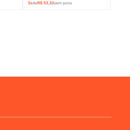
3
x
de
R$
53,33
sem juros
s
a primeira compra