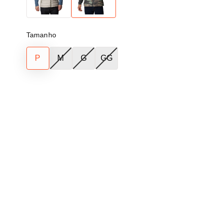
Tamanho
P
M
G
GG