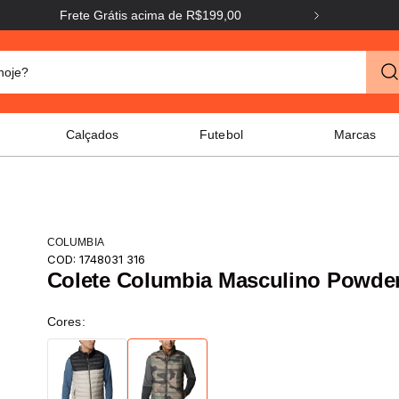
Frete Grátis acima de R$199,00
Frete G
o hoje?
Calçados
Futebol
Marcas
COLUMBIA
COD:
1748031 316
Colete Columbia Masculino Powde
Cores: