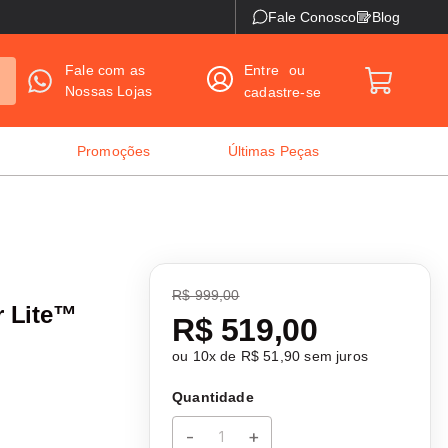
rátis acima de R$199,00
Fale Conosco
Frete Grátis acima de R$1
Blog
Fale com as
Entre
ou
Nossas Lojas
cadastre-se
Promoções
Últimas Peças
R$ 999,00
r Lite™
R$ 519,00
ou
10
x de
R$ 51,90
sem juros
Quantidade
-
+