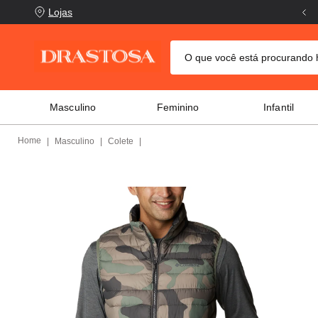
Lojas
O que você está procurand
TERMOS MAIS BUSCADOS
Masculino
Feminino
Infantil
crocs
1
º
columbia
2
º
Masculino
Colete
tênis
3
º
adidas
4
º
tênis feminino
5
º
puma
6
º
jaqueta columbia
7
º
tênis puma
8
º
boné
9
º