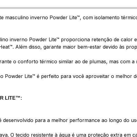
ete masculino inverno Powder Lite™, com isolamento térmic
lino inverno Powder Lite™ proporciona retenção de calor e
eat™. Além disso, garante maior bem-estar devido às propr
ante o conforto térmico similar ao de plumas, mas com a re
o Powder Lite™ é perfeito para você aproveitar o melhor do
R LITE™:
 é desenvolvido para a melhor performance ao longo do us
cava. O tecido resistente à água é uma proteção extra em c