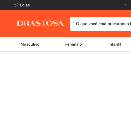
Lojas
O que você está procurand
TERMOS MAIS BUSCADOS
Masculino
Feminino
Infantil
crocs
1
º
columbia
2
º
tênis
3
º
adidas
4
º
tênis feminino
5
º
puma
6
º
jaqueta columbia
7
º
tênis puma
8
º
boné
9
º