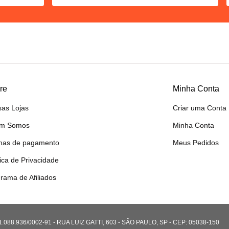
re
Minha Conta
as Lojas
Criar uma Conta
m Somos
Minha Conta
mas de pagamento
Meus Pedidos
tica de Privacidade
rama de Afiliados
8.936/0002-91 - RUA LUIZ GATTI, 603 - SÃO PAULO, SP - CEP: 05038-150