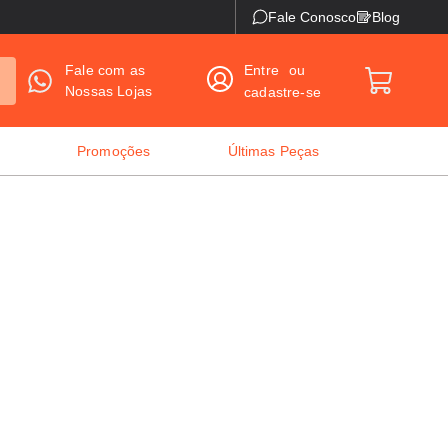
Fale Conosco
Blog
Fale com as
Entre
ou
Nossas Lojas
cadastre-se
Promoções
Últimas Peças
o