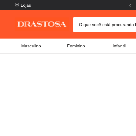
Frete Grátis acima de R$199,00
Lojas
O que você está procurand
TERMOS MAIS BUSCADOS
Masculino
Feminino
Infantil
crocs
1
º
columbia
2
º
tênis
3
º
adidas
4
º
tênis feminino
5
º
puma
6
º
jaqueta columbia
7
º
tênis puma
8
º
boné
9
º