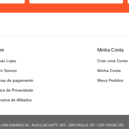
re
Minha Conta
as Lojas
Criar uma Conta
m Somos
Minha Conta
mas de pagamento
Meus Pedidos
tica de Privacidade
rama de Afiliados
8.936/0002-91 - RUA LUIZ GATTI, 603 - SÃO PAULO, SP - CEP: 05038-150