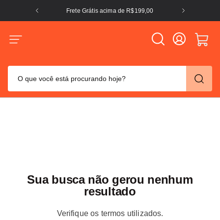
Frete Grátis acima de R$199,00
O que você está procurando hoje?
TERMOS MAIS BUSCADOS
crocs
1
º
columbia
2
º
tênis
3
º
adidas
4
º
Sua busca não gerou nenhum
puma
5
º
resultado
tênis feminino
6
º
Verifique os termos utilizados.
mochila
7
º