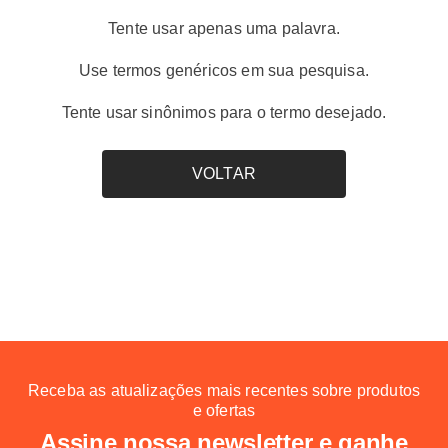
palmeiras
8
º
Tente usar apenas uma palavra.
tênis puma
9
º
Use termos genéricos em sua pesquisa.
boné
10
º
Tente usar sinônimos para o termo desejado.
VOLTAR
Receba as atualizações mais recentes sobre produtos
e ofertas
Assine nossa newsletter e ganhe