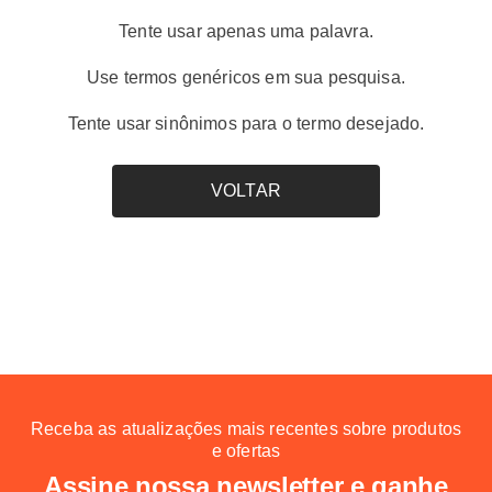
boné
8
º
Tente usar apenas uma palavra.
palmeiras
9
º
Use termos genéricos em sua pesquisa.
tênis puma
10
º
Tente usar sinônimos para o termo desejado.
VOLTAR
Receba as atualizações mais recentes sobre produtos
e ofertas
Assine nossa newsletter e ganhe