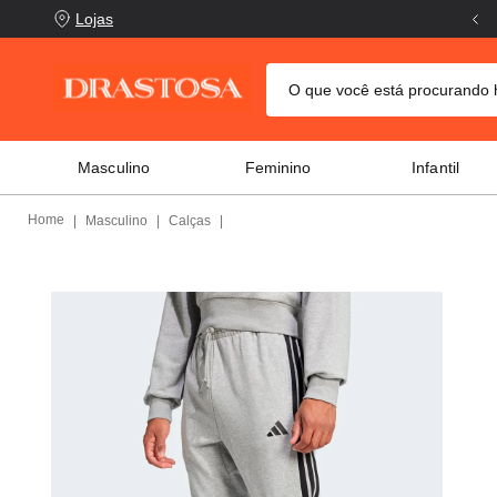
Lojas
O que você está procurand
TERMOS MAIS BUSCADOS
Masculino
Feminino
Infantil
crocs
1
º
columbia
2
º
Masculino
Calças
tênis
3
º
adidas
4
º
tênis feminino
5
º
puma
6
º
jaqueta columbia
7
º
tênis puma
8
º
mochila
9
º