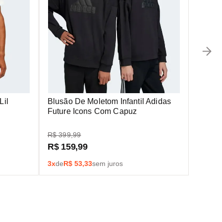
Lil
Blusão De Moletom Infantil Adidas
Future Icons Com Capuz
R$
399
,
99
R$
159
,
99
3
x
de
R$
53,33
sem juros
s
a primeira compra