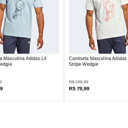
a Masculina Adidas Lil
Camiseta Masculina Adidas 
Wedgie
Stripe Wedgie
9
R$
199
,
99
99
R$
79
,
99
Receba as atualizações mais recentes sobre produtos e oferta
sletter e ganhe 15% de desconto na su