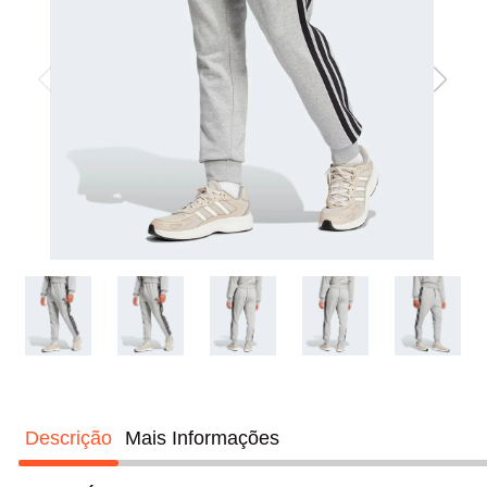
boné
10
º
Descrição
Mais Informações