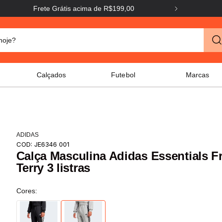
Frete Grátis acima de R$199,00
Frete G
o hoje?
Calçados
Futebol
Marcas
ADIDAS
COD:
JE6346 001
Calça Masculina Adidas Essentials F
Terry 3 listras
Cores: