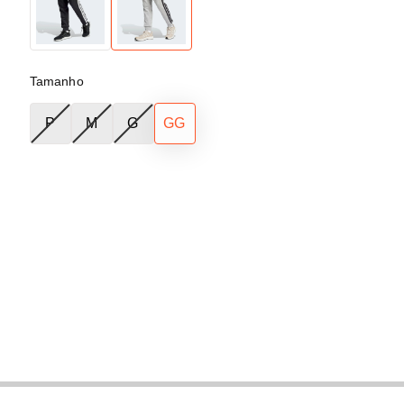
Tamanho
P
M
G
GG