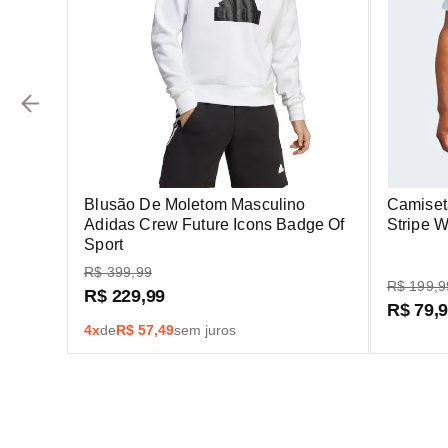
Blusão De Moletom Masculino
Camiset
Adidas Crew Future Icons Badge Of
Stripe 
Sport
R$
399
,
99
R$
199
,
9
R$
229
,
99
R$
79
,
4
x
de
R$
57,49
sem juros
Assine nossa new