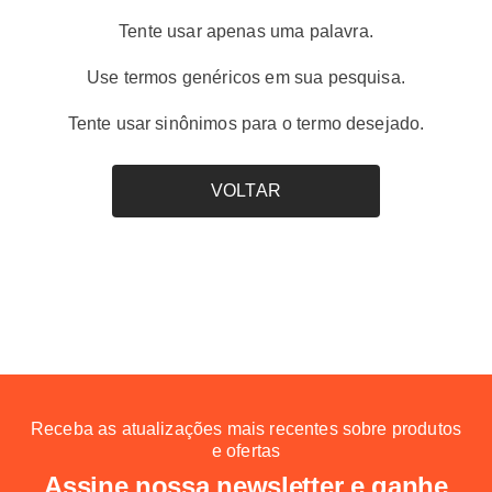
tênis puma
8
º
Tente usar apenas uma palavra.
boné
9
º
Use termos genéricos em sua pesquisa.
mochila
10
º
Tente usar sinônimos para o termo desejado.
VOLTAR
Receba as atualizações mais recentes sobre produtos
e ofertas
Assine nossa newsletter e ganhe