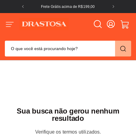
Frete Grátis acima de R$199,00
O que você está procurando hoje?
TERMOS MAIS BUSCADOS
crocs
1
º
columbia
2
º
tênis
3
º
adidas
4
º
Sua busca não gerou nenhum
tênis feminino
5
º
resultado
puma
6
º
Verifique os termos utilizados.
jaqueta columbia
7
º