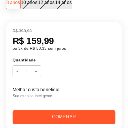
8 anos
10 anos
12 anos
14 anos
R$ 399,99
R$ 159,99
ou
3
x de
R$ 53,33
sem juros
Quantidade
-
+
Melhor custo benefício
Sua escolha inteligente
COMPRAR