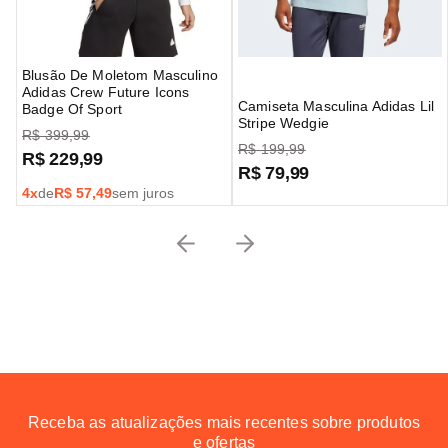
Blusão De Moletom Masculino
Adidas Crew Future Icons
Camiseta Masculina Adidas Lil
Badge Of Sport
Stripe Wedgie
R$
399
,
99
R$
199
,
99
R$
229
,
99
R$
79
,
99
4
x
de
R$
57,49
sem juros
Receba as atualizações mais recentes sobre produtos
e ofertas