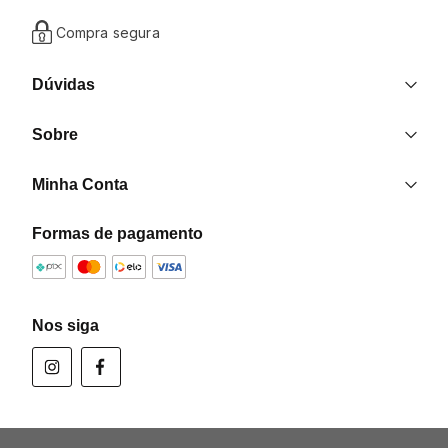
Compra segura
Dúvidas
Entrega
Sobre
Trocas e Devoluções
Nossas Lojas
Contato
Minha Conta
Quem Somos
Criar uma Conta
Formas de pagamento
Formas de pagamento
Minha Conta
Política de Privacidade
Meus Pedidos
Programa de Afiliados
Nos siga