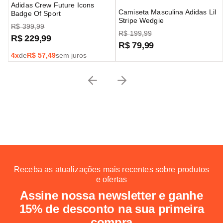
Adidas Crew Future Icons
Camiseta Masculina Adidas Lil
Badge Of Sport
Stripe Wedgie
R$
399
,
99
R$
199
,
99
R$
229
,
99
R$
79
,
99
4
x
de
R$
57,49
sem juros
Receba as atualizações mais recentes sobre produtos
e ofertas
Assine nossa newsletter e ganhe
15% de desconto na sua primeira
compra