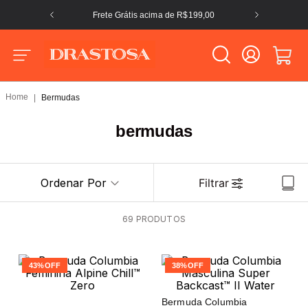
Frete Grátis acima de R$199,00
Bermudas
bermudas
Ordenar Por
Filtrar
69
PRODUTOS
43%
OFF
38%
OFF
Bermuda Columbia