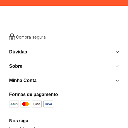
Compra segura
Dúvidas
Entrega
Sobre
Trocas e Devoluções
Nossas Lojas
Contato
Minha Conta
Quem Somos
Criar uma Conta
Formas de pagamento
Formas de pagamento
Minha Conta
Política de Privacidade
Meus Pedidos
Programa de Afiliados
Nos siga