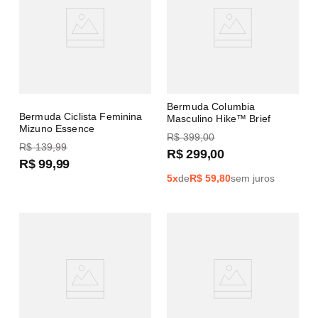
Bermuda Columbia
Bermuda Ciclista Feminina
Masculino Hike™ Brief
Mizuno Essence
R$
399
,
00
R$
139
,
99
R$
299
,
00
R$
99
,
99
5
x
de
R$
59,80
sem juros