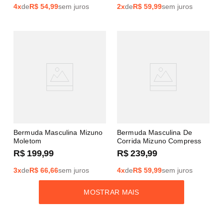
4
x
de
R$
54,99
sem juros
2
x
de
R$
59,99
sem juros
Bermuda Masculina Mizuno
Bermuda Masculina De
Moletom
Corrida Mizuno Compress
R$
199
,
99
R$
239
,
99
3
x
de
R$
66,66
sem juros
4
x
de
R$
59,99
sem juros
MOSTRAR MAIS