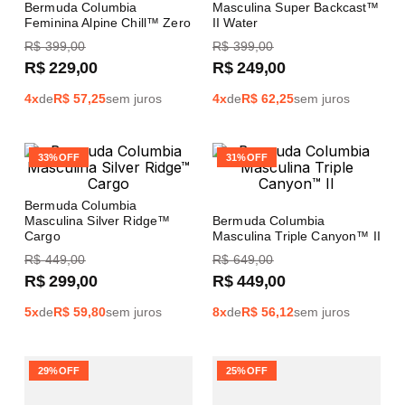
Bermuda Columbia
Masculina Super Backcast™
Feminina Alpine Chill™ Zero
II Water
R$
399
,
00
R$
399
,
00
R$
229
,
00
R$
249
,
00
4
x
de
R$
57,25
sem juros
4
x
de
R$
62,25
sem juros
33%
OFF
31%
OFF
Bermuda Columbia
Masculina Silver Ridge™
Bermuda Columbia
Cargo
Masculina Triple Canyon™ II
R$
449
,
00
R$
649
,
00
R$
299
,
00
R$
449
,
00
5
x
de
R$
59,80
sem juros
8
x
de
R$
56,12
sem juros
29%
OFF
25%
OFF