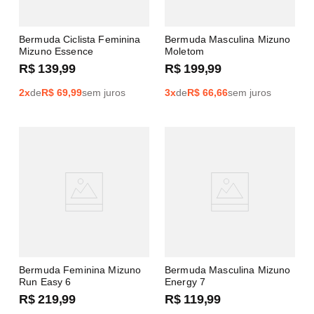
Bermuda Ciclista Feminina
Bermuda Masculina Mizuno
Mizuno Essence
Moletom
R$
139
,
99
R$
199
,
99
2
x
de
R$
69,99
sem juros
3
x
de
R$
66,66
sem juros
Bermuda Feminina Mizuno
Bermuda Masculina Mizuno
Run Easy 6
Energy 7
R$
219
,
99
R$
119
,
99