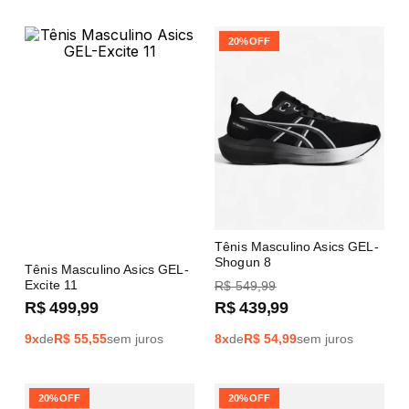
20%
OFF
Tênis Masculino Asics GEL-
Shogun 8
Tênis Masculino Asics GEL-
Excite 11
R$
549
,
99
R$
499
,
99
R$
439
,
99
9
x
de
R$
55,55
sem juros
8
x
de
R$
54,99
sem juros
20%
OFF
20%
OFF