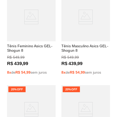
Tênis Feminino Asics GEL-
Tênis Masculino Asics GEL-
Shogun 8
Shogun 8
R$
549
,
99
R$
549
,
99
R$
439
,
99
R$
439
,
99
8
x
de
R$
54,99
sem juros
8
x
de
R$
54,99
sem juros
20%
OFF
20%
OFF