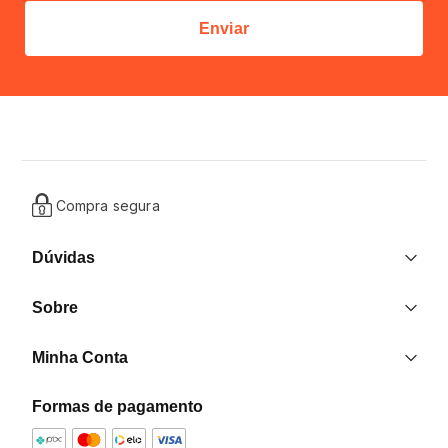
Enviar
Compra segura
Dúvidas
Entrega
Sobre
Trocas e Devoluções
Nossas Lojas
Contato
Minha Conta
Quem Somos
Criar uma Conta
Formas de pagamento
Formas de pagamento
Minha Conta
Política de Privacidade