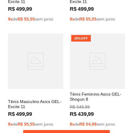
Excite 11
Excite 11
R$
499
,
99
R$
499
,
99
9
x
de
R$
55,55
sem juros
9
x
de
R$
55,55
sem juros
20%
OFF
Tênis Feminino Asics GEL-
Shogun 8
Tênis Masculino Asics GEL-
Excite 11
R$
549
,
99
R$
499
,
99
R$
439
,
99
9
x
de
R$
55,55
sem juros
8
x
de
R$
54,99
sem juros