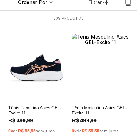
Ordenar Por
Filtrar
309
PRODUTOS
Tênis Feminino Asics GEL-
Tênis Masculino Asics GEL-
Excite 11
Excite 11
R$
499
,
99
R$
499
,
99
9
x
de
R$
55,55
sem juros
9
x
de
R$
55,55
sem juros