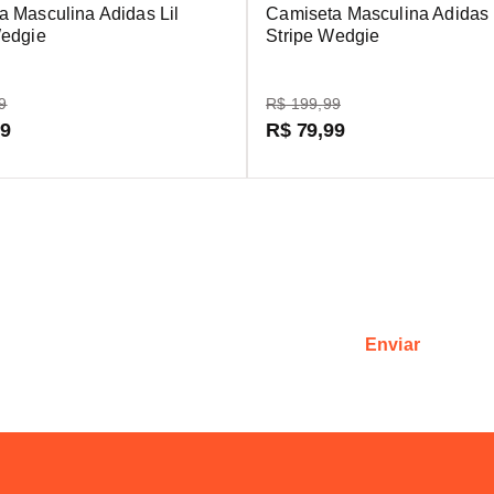
a Masculina Adidas Lil
Camiseta Masculina Adidas 
Wedgie
Stripe Wedgie
9
R$
199
,
99
99
R$
79
,
99
Receba as atualizações mais recentes sobre produtos e oferta
sletter e ganhe 15% de desconto na su
Enviar