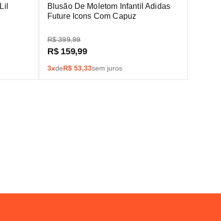
Lil
Blusão De Moletom Infantil Adidas
Future Icons Com Capuz
R$
399
,
99
R$
159
,
99
3
x
de
R$
53,33
sem juros
s
a primeira compra