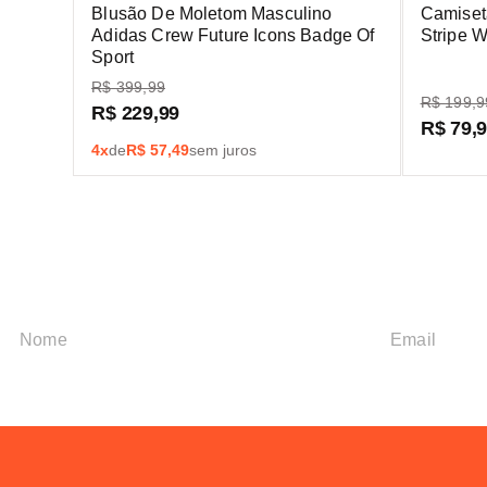
Blusão De Moletom Masculino
Camiset
Adidas Crew Future Icons Badge Of
Stripe 
Sport
R$
399
,
99
R$
199
,
9
R$
229
,
99
R$
79
,
4
x
de
R$
57,49
sem juros
Assine nossa new