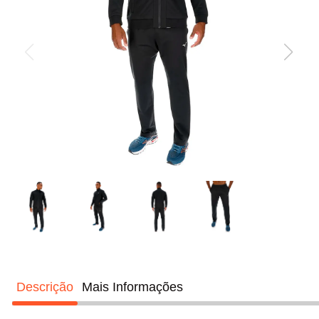
boné
10
º
Descrição
Mais Informações