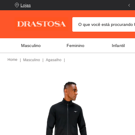
Lojas
O que você está procurand
TERMOS MAIS BUSCADOS
Masculino
Feminino
Infantil
crocs
1
º
columbia
2
º
Masculino
Agasalho
tênis
3
º
adidas
4
º
tênis feminino
5
º
jaqueta columbia
6
º
puma
7
º
tênis puma
8
º
mochila
9
º