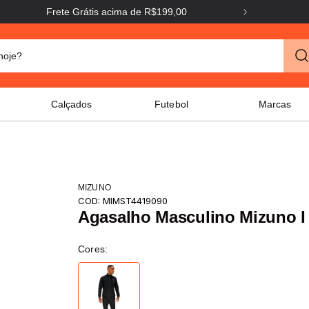
Frete Grátis acima de R$199,00
Frete G
o hoje?
Calçados
Futebol
Marcas
MIZUNO
COD:
MIMST4419090
Agasalho Masculino Mizuno I
Cores: