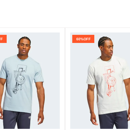
FF
60%
OFF