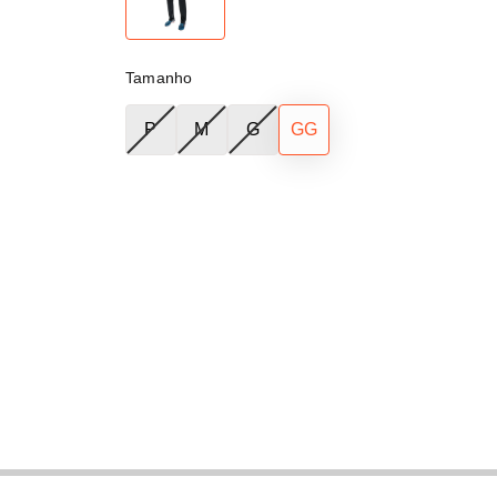
Tamanho
P
M
G
GG