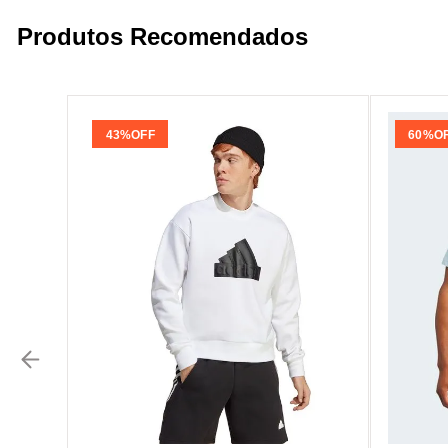
Produtos Recomendados
43%
OFF
60%
O