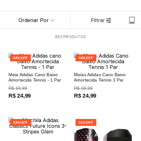
Ordenar Por
Filtrar
653
PRODUTOS
64%
OFF
64%
OFF
Meia Adidas Cano Baixo
Meias Adidas Cano Baixo
Amortecida Tennis - 1 Par
Amortecida Tennis 1 Par
R$
69
,
99
R$
69
,
99
R$
24
,
99
R$
24
,
99
63%
OFF
61%
OFF