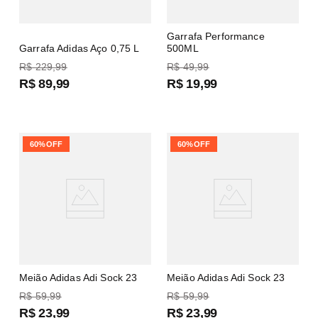
Garrafa Performance
Garrafa Adidas Aço 0,75 L
500ML
R$
229
,
99
R$
49
,
99
R$
89
,
99
R$
19
,
99
60%
OFF
60%
OFF
Meião Adidas Adi Sock 23
Meião Adidas Adi Sock 23
R$
59
,
99
R$
59
,
99
R$
23
,
99
R$
23
,
99