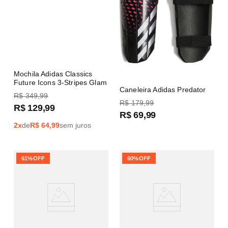
Mochila Adidas Classics
Future Icons 3-Stripes Glam
Caneleira Adidas Predator
R$
349
,
99
R$
179
,
99
R$
129
,
99
R$
69
,
99
2
x
de
R$
64,99
sem juros
61%
OFF
60%
OFF