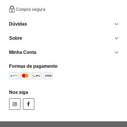
Compra segura
Dúvidas
Entrega
Sobre
Trocas e Devoluções
Nossas Lojas
Contato
Minha Conta
Quem Somos
Criar uma Conta
Formas de pagamento
Formas de pagamento
Minha Conta
Política de Privacidade
Meus Pedidos
Programa de Afiliados
Nos siga