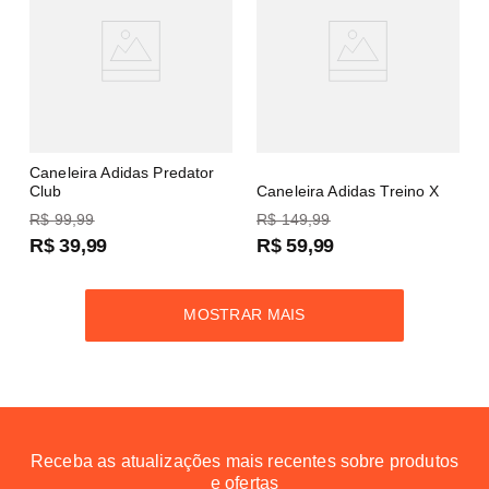
Caneleira Adidas Predator
Club
Caneleira Adidas Treino X
R$
99
,
99
R$
149
,
99
R$
39
,
99
R$
59
,
99
MOSTRAR MAIS
Receba as atualizações mais recentes sobre produtos
e ofertas