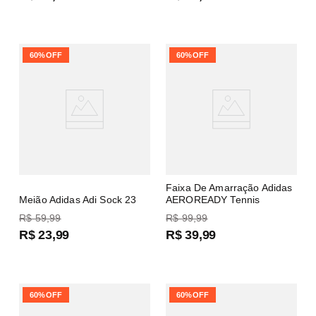
60%
OFF
60%
OFF
Faixa De Amarração Adidas
Meião Adidas Adi Sock 23
AEROREADY Tennis
R$
59
,
99
R$
99
,
99
R$
23
,
99
R$
39
,
99
60%
OFF
60%
OFF