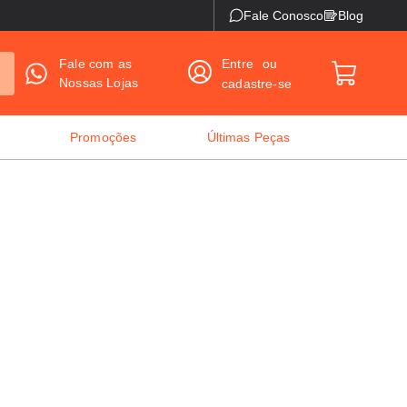
Fale Conosco
Blog
Fale com as
Entre
ou
Nossas Lojas
cadastre-se
Promoções
Últimas Peças
o