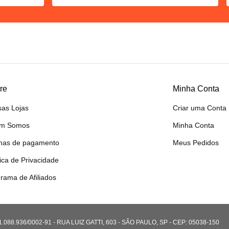
re
Minha Conta
as Lojas
Criar uma Conta
m Somos
Minha Conta
mas de pagamento
Meus Pedidos
tica de Privacidade
rama de Afiliados
8.936/0002-91 - RUA LUIZ GATTI, 603 - SÃO PAULO, SP - CEP: 05038-150