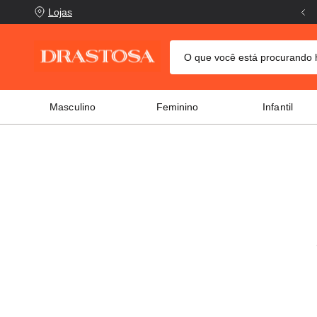
Frete Grátis acima de R$199,00
Lojas
O que você está procurand
TERMOS MAIS BUSCADOS
Masculino
Feminino
Infantil
crocs
1
º
columbia
2
º
tênis
3
º
adidas
4
º
tênis feminino
5
º
puma
6
º
jaqueta columbia
7
º
tênis puma
8
º
mochila
9
º